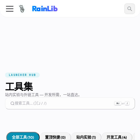
RainLib
LAUNCHER HUB
工具集
站内实验与外链工具 — 开发所需，一站直达。
搜索工具... (⌘J / /)
or
⌘J
/
全部工具
(
10
)
置顶快捷
(
0
)
站内实验
(
1
)
开发工具
(
4
)