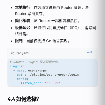
本地执行
：作为独立进程由 Router 管理，与
Router 紧密共存。
简化部署
：随 Router 一起部署和启停。
极低延迟
：通过进程间直接通信（IPC），消除网
络开销。
限制
：当前仅支持 Go 语言实现。
router.yaml
# Router Plugin 模式配置示例
plugins
:
-
name
:
 users
-
grpc
path
:
 ./plugins/users
-
grpc
-
plugin
config
:
listen_addr
:
":50051"
4.4 如何选择？