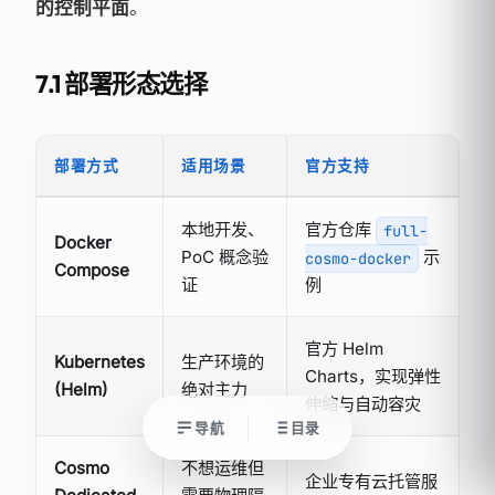
的控制平面
。
7.1 部署形态选择
部署方式
适用场景
官方支持
本地开发、
官方仓库
full-
Docker
PoC 概念验
示
cosmo-docker
Compose
证
例
官方 Helm
Kubernetes
生产环境的
Charts，实现弹性
(Helm)
绝对主力
伸缩与自动容灾
导航
目录
Cosmo
不想运维但
企业专有云托管服