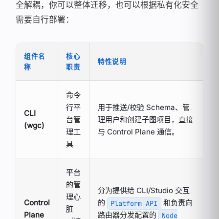
全解耦，你可以整体迁移，也可以根据私有化安全
需要自行部署：
组件名
核心
特性说明
称
职责
命令
行平
用于推送/校验 Schema、管
CLI
台管
理用户和创建子图项目，直接
(wgc)
理工
与 Control Plane 通信。
具
平台
的管
分为提供给 CLI/Studio 交互
理心
Control
的
和负责向
Platform API
脏
Plane
路由器分发配置的
Node