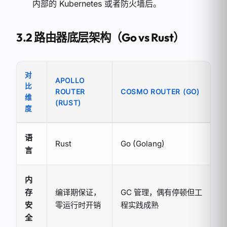
内部的 Kubernetes 或者防火墙后。
3.2 路由器底层架构（Go vs Rust）
对
APOLLO
比
ROUTER
COSMO ROUTER (GO)
维
(RUST)
度
语
Rust
Go (Golang)
言
内
存
编译期保证，
GC 管理，偶有停顿但工
安
零运行时开销
程实践成熟
全