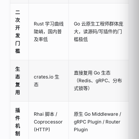
二
次
Rust 学习曲线
Go 云原生工程师群体庞
开
陡峭，国内普
大，读源码/写插件的门
发
及率低
槛极低
门
槛
生
直接复用 Go 生态
态
crates.io 生
（Redis、gRPC、分布
复
态
式锁等）
用
插
Rhai 脚本 /
原生 Go Middleware /
件
Coprocessor
gRPC Plugin / Router
机
(HTTP)
Plugin
制