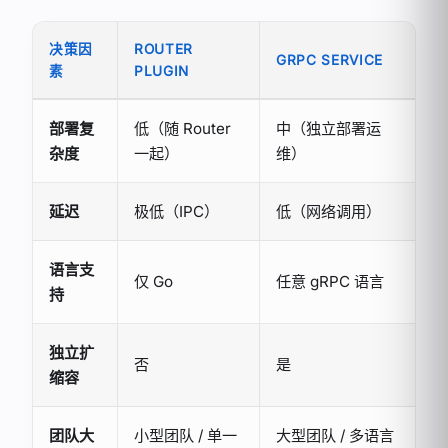
决策因
ROUTER
GRPC SERVICE
素
PLUGIN
部署复
低（随 Router
中（独立部署运
杂度
一起）
维）
延迟
极低（IPC）
低（网络调用）
语言支
仅 Go
任意 gRPC 语言
持
独立扩
否
是
缩容
团队大
小型团队 / 单一
大型团队 / 多语言