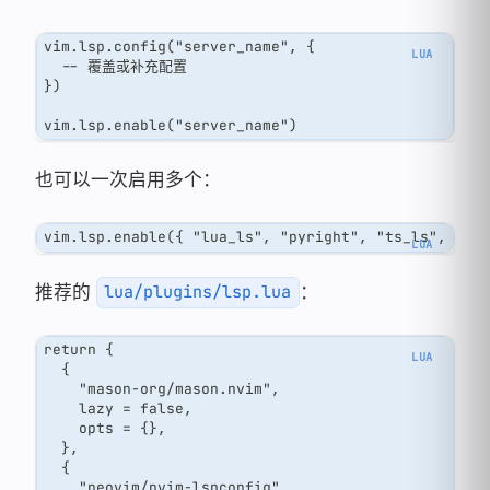
vim.lsp.config("server_name", {
  -- 覆盖或补充配置
})
vim.lsp.enable("server_name")
也可以一次启用多个：
vim.lsp.enable({ "lua_ls", "pyright", "ts_ls", "ru
推荐的
：
lua/plugins/lsp.lua
return {
  {
    "mason-org/mason.nvim",
    lazy = false,
    opts = {},
  },
  {
    "neovim/nvim-lspconfig",