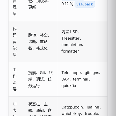
管
载、锁版本、
0.12 的
vim.pack
理
更新
层
代
内置 LSP、
码
跳转、补全、
Treesitter、
智
诊断、重命
completion、
能
名、格式化
formatter
层
工
搜索、Git、终
Telescope、gitsigns、
作
端、调试、任
DAP、terminal、
流
务运行
quickfix
层
UI
状态栏、主
Catppuccin、lualine、
表
题、通知、命
which-key、trouble、