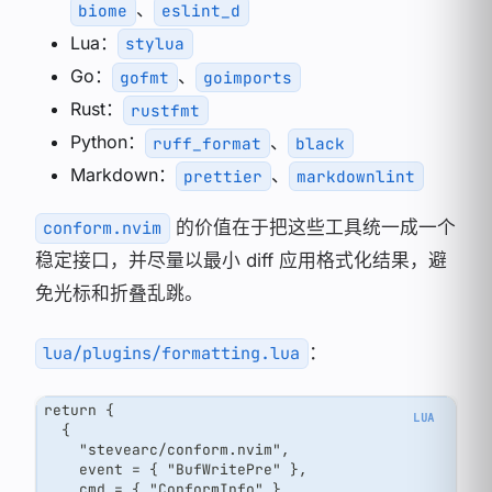
、
biome
eslint_d
Lua：
stylua
Go：
、
gofmt
goimports
Rust：
rustfmt
Python：
、
ruff_format
black
Markdown：
、
prettier
markdownlint
的价值在于把这些工具统一成一个
conform.nvim
稳定接口，并尽量以最小 diff 应用格式化结果，避
免光标和折叠乱跳。
：
lua/plugins/formatting.lua
return {
  {
    "stevearc/conform.nvim",
    event = { "BufWritePre" },
    cmd = { "ConformInfo" },