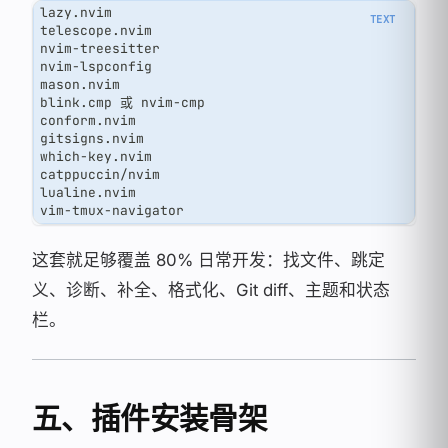
lazy.nvim
telescope.nvim
nvim-treesitter
nvim-lspconfig
mason.nvim
blink.cmp 或 nvim-cmp
conform.nvim
gitsigns.nvim
which-key.nvim
catppuccin/nvim
lualine.nvim
vim-tmux-navigator
这套就足够覆盖 80% 日常开发：找文件、跳定
义、诊断、补全、格式化、Git diff、主题和状态
栏。
五、插件安装骨架