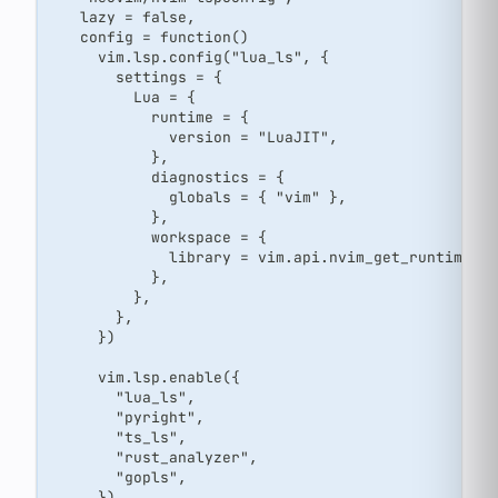
    lazy = false,
    config = function()
      vim.lsp.config("lua_ls", {
        settings = {
          Lua = {
            runtime = {
              version = "LuaJIT",
            },
            diagnostics = {
              globals = { "vim" },
            },
            workspace = {
              library = vim.api.nvim_get_runtime_f
            },
          },
        },
      })
      vim.lsp.enable({
        "lua_ls",
        "pyright",
        "ts_ls",
        "rust_analyzer",
        "gopls",
      })