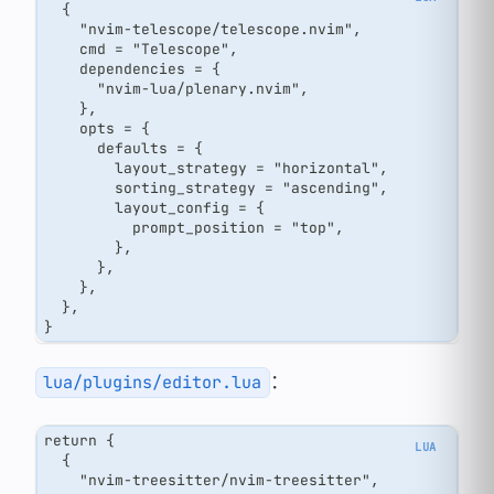
  {
    "nvim-telescope/telescope.nvim",
    cmd = "Telescope",
    dependencies = {
      "nvim-lua/plenary.nvim",
    },
    opts = {
      defaults = {
        layout_strategy = "horizontal",
        sorting_strategy = "ascending",
        layout_config = {
          prompt_position = "top",
        },
      },
    },
  },
}
：
lua/plugins/editor.lua
return {
  {
    "nvim-treesitter/nvim-treesitter",