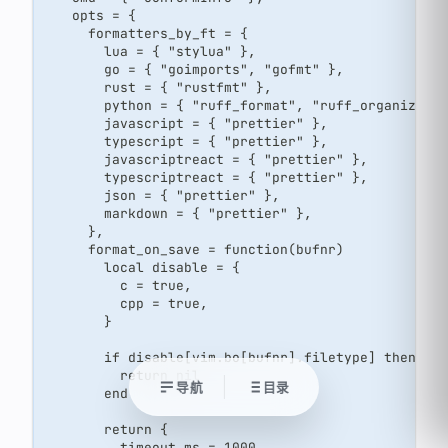
    opts = {
      formatters_by_ft = {
        lua = { "stylua" },
        go = { "goimports", "gofmt" },
        rust = { "rustfmt" },
        python = { "ruff_format", "ruff_organize_i
        javascript = { "prettier" },
        typescript = { "prettier" },
        javascriptreact = { "prettier" },
        typescriptreact = { "prettier" },
        json = { "prettier" },
        markdown = { "prettier" },
      },
      format_on_save = function(bufnr)
        local disable = {
          c = true,
          cpp = true,
        }
        if disable[vim.bo[bufnr].filetype] then
          return nil
导航
目录
        end
        return {
          timeout_ms = 1000,