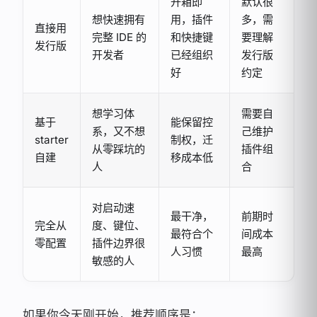
开箱即
默认很
想快速拥有
用，插件
多，需
直接用
完整 IDE 的
和快捷键
要理解
发行版
开发者
已经组织
发行版
好
约定
想学习体
需要自
基于
能保留控
系，又不想
己维护
starter
制权，迁
从零踩坑的
插件组
自建
移成本低
人
合
对启动速
最干净，
前期时
完全从
度、键位、
最符合个
间成本
零配置
插件边界很
人习惯
最高
敏感的人
如果你今天刚开始，推荐顺序是：