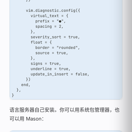
      vim.diagnostic.config({
        virtual_text = {
          prefix = "●",
          spacing = 2,
        },
        severity_sort = true,
        float = {
          border = "rounded",
          source = true,
        },
        signs = true,
        underline = true,
        update_in_insert = false,
      })
    end,
  },
}
语言服务器自己安装。你可以用系统包管理器，也
可以用 Mason：