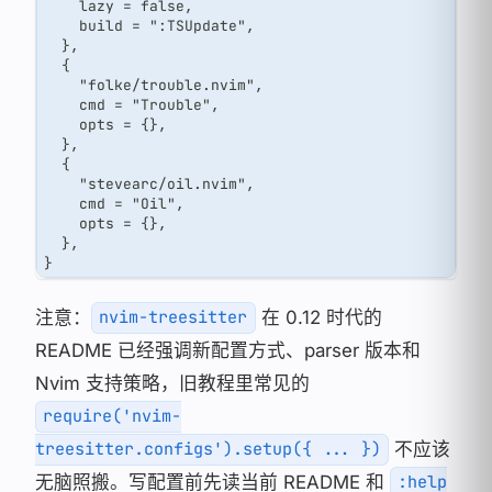
    lazy = false,
    build = ":TSUpdate",
  },
  {
    "folke/trouble.nvim",
    cmd = "Trouble",
    opts = {},
  },
  {
    "stevearc/oil.nvim",
    cmd = "Oil",
    opts = {},
  },
}
注意：
在 0.12 时代的
nvim-treesitter
README 已经强调新配置方式、parser 版本和
Nvim 支持策略，旧教程里常见的
require('nvim-
不应该
treesitter.configs').setup({ ... })
无脑照搬。写配置前先读当前 README 和
:help