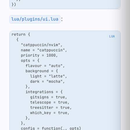
})
：
lua/plugins/ui.lua
return {
  {
    "catppuccin/nvim",
    name = "catppuccin",
    priority = 1000,
    opts = {
      flavour = "auto",
      background = {
        light = "latte",
        dark = "mocha",
      },
      integrations = {
        gitsigns = true,
        telescope = true,
        treesitter = true,
        which_key = true,
      },
    },
    config = function(_, opts)