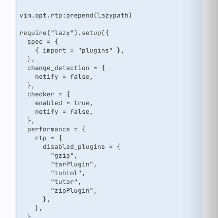
vim.opt.rtp:prepend(lazypath)
require("lazy").setup({
  spec = {
    { import = "plugins" },
  },
  change_detection = {
    notify = false,
  },
  checker = {
    enabled = true,
    notify = false,
  },
  performance = {
    rtp = {
      disabled_plugins = {
        "gzip",
        "tarPlugin",
        "tohtml",
        "tutor",
        "zipPlugin",
      },
    },
  },