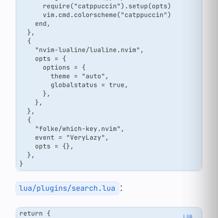
      require("catppuccin").setup(opts)
      vim.cmd.colorscheme("catppuccin")
    end,
  },
  {
    "nvim-lualine/lualine.nvim",
    opts = {
      options = {
        theme = "auto",
        globalstatus = true,
      },
    },
  },
  {
    "folke/which-key.nvim",
    event = "VeryLazy",
    opts = {},
  },
}
：
lua/plugins/search.lua
return {