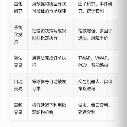
量化
用数据和模型寻找
因子研究、事件研
研究
可验证的市场规律
究、统计套利
系统
把投资决策写成规
指数增强、多因子
化投
则并稳定执行
选股、风险平价
资
算法
用算法完成订单执
TWAP、VWAP、
交易
行
POV、智能路由
自动
策略信号自动触发
交易机器人、实盘
交易
订单
策略进程
高频
极低延迟下利用微
做市、盘口套利、
交易
观结构机会
延迟套利