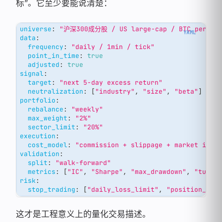
标”。它至少要能说清楚：
universe
:
"沪深300成分股 / US large-cap / BTC perpetu
data
:
frequency
:
"daily / 1min / tick"
point_in_time
:
true
adjusted
:
true
signal
:
target
:
"next 5-day excess return"
neutralization
:
[
"industry"
,
"size"
,
"beta"
]
portfolio
:
rebalance
:
"weekly"
max_weight
:
"2%"
sector_limit
:
"20%"
execution
:
cost_model
:
"commission + slippage + market impa
validation
:
split
:
"walk-forward"
metrics
:
[
"IC"
,
"Sharpe"
,
"max_drawdown"
,
"turno
risk
:
stop_trading
:
[
"daily_loss_limit"
,
"position_lim
这才是工程意义上的量化交易描述。