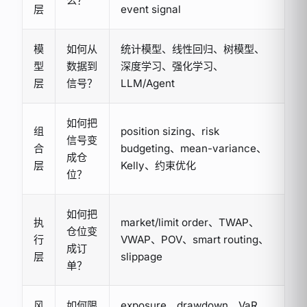
么？
层
event signal
模
如何从
统计模型、线性回归、树模型、
型
数据到
深度学习、强化学习、
层
信号？
LLM/Agent
如何把
组
position sizing、risk
信号变
合
budgeting、mean-variance、
成仓
层
Kelly、约束优化
位？
如何把
执
market/limit order、TWAP、
仓位变
行
VWAP、POV、smart routing、
成订
层
slippage
单？
风
如何限
exposure、drawdown、VaR、