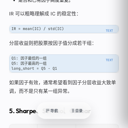
是否和已有因子高度重复。
IR 可以粗略理解成 IC 的稳定性：
IR = mean(IC) / std(IC)
分层收益则把股票按因子值分成若干组：
Q1: 因子最低的一组
Q5: 因子最高的一组
long_short = Q5 - Q1
如果因子有效，通常希望看到因子分层收益大致单
调，而不是只有某一组异常。
5. Sharpe、Sortino、Calmar
导航
目录