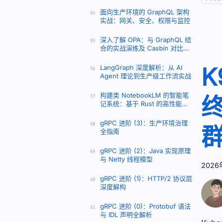
面向生产环境的 GraphQL 架构
54
实战：网关、安全、权限与监控
深入了解 OPA：与 GraphQL 结
55
合的实战演练及 Casbin 对比分
析
K
LangGraph 深度解析：从 AI
56
Agent 理论到生产级工作流实战
构建类 NotebookLM 的智能笔
57
记系统：基于 Rust 的高性能
RAG 架构
gRPC 进阶 (3)：生产环境治理
58
全指南
gRPC 进阶 (2)：Java 实现原理
59
与 Netty 线程模型
2026
gRPC 进阶 (1)：HTTP/2 协议层
60
深度解构
gRPC 进阶 (0)：Protobuf 语法
61
与 IDL 声明全解析