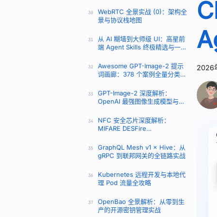
C
WebRTC 全景实战 (0)：架构全
30
景与协议栈地图
A
从 AI 糊墙到大师级 UI：高星前
31
端 Agent Skills 终极精选与一键
安装指南
Awesome GPT-Image-2 提示
2026
32
词画廊：378 个案例全量分类拆
解
GPT-Image-2 深度解析：
33
OpenAI 最强图像生成模型与提
示词实战指南
NFC 安全芯片深度解析：
34
MIFARE DESFire
EV1/EV2/EV3、NTAG DNA 与
TAPLINX 全链路指南
GraphQL Mesh v1 × Hive：从
35
gRPC 到联邦网关的全链路实战
Kubernetes 远程开发与本地代
36
理 Pod 流量全攻略
OpenBao 全景解析：从零到生
37
产的开源密钥管理实战