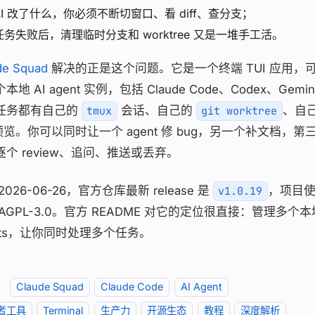
AI 改了什么，你必须不断切窗口、看 diff、查分支；
任务失败后，清理临时分支和 worktree 又是一堆手工活。
de Squad
解决的正是这个问题。它是一个终端 TUI 应用，
本地 AI agent 实例，包括 Claude Code、Codex、Gemini
任务都有自己的
会话、自己的
、自
tmux
git worktree
f 预览。你可以同时让一个 agent 修 bug，另一个补文档
逐个 review、追问、推送或丢弃。
2026-06-26，官方仓库最新 release 是
，项目使
v1.0.19
AGPL-3.0。官方 README 对它的定位很直接：管理多个本地 AI
ents，让你同时处理多个任务。
：
Claude Squad
Claude Code
AI Agent
者工具
Terminal
生产力
开源生态
教程
深度解析