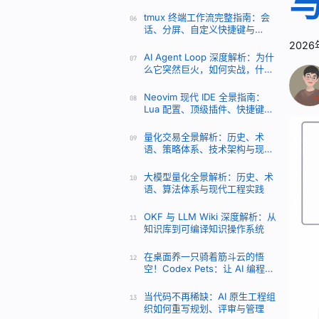
高级玩法
tmux 终端工作流完整指南：会
06
话、分屏、自定义快捷键与
iTerm2 配合
202
AI Agent Loop 深度解析：为什
07
么它突然巨火，如何实战，什么
样的 Loop 真正可用
Neovim 现代 IDE 全景指南：
08
Lua 配置、顶级插件、快捷键与
LSP 实战
量化交易全景解析：历史、术
09
语、策略体系、技术架构与现代
AI 方法
大模型量化全景解析：历史、术
10
语、算法体系与现代工程实践
OKF 与 LLM Wiki 深度解析：从
11
知识库到可编译知识操作系统
在桌面养一只骑着筋斗云的悟
12
空！Codex Pets：让 AI 编程不
再孤单的像素萌宠指南
当代码不再稀缺：AI 原生工程组
13
织如何重写规划、评审与管理