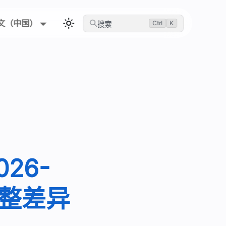
文（中国）
Ctrl
K
搜索
026-
完整差异