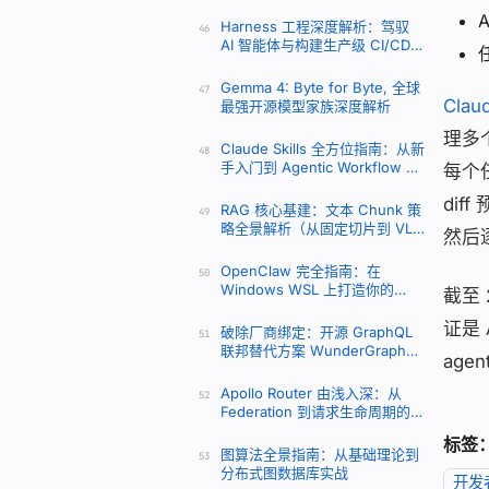
Harness 工程深度解析：驾驭
46
AI 智能体与构建生产级 CI/CD
的终极指南
Gemma 4: Byte for Byte, 全球
47
Clau
最强开源模型家族深度解析
理多个
Claude Skills 全方位指南：从新
48
手入门到 Agentic Workflow 实
每个
战
dif
RAG 核心基建：文本 Chunk 策
49
略全景解析（从固定切片到 VLM
然后
端到端解析）
OpenClaw 完全指南：在
50
Windows WSL 上打造你的
截至 
24/7 AI 私人助理
证是 
破除厂商绑定：开源 GraphQL
51
联邦替代方案 WunderGraph
ag
Cosmo 全景解析
Apollo Router 由浅入深：从
52
Federation 到请求生命周期的全
链路剖析
标签
图算法全景指南：从基础理论到
53
分布式图数据库实战
开发