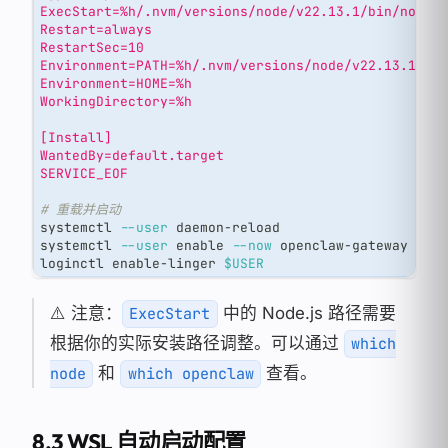
ExecStart=%h/.nvm/versions/node/v22.13.1/bin/node 
Restart=always
RestartSec=10
Environment=PATH=%h/.nvm/versions/node/v22.13.1/bi
Environment=HOME=%h
WorkingDirectory=%h
[Install]
WantedBy=default.target
SERVICE_EOF
# 重载并启动
systemctl 
--user
 daemon-reload
systemctl 
--user
enable
--now
 openclaw-gateway
loginctl enable-linger 
$USER
⚠️ 注意：
中的 Node.js 路径需要
ExecStart
根据你的实际安装路径调整。可以通过
which
和
查看。
node
which openclaw
8.3 WSL 自动启动配置