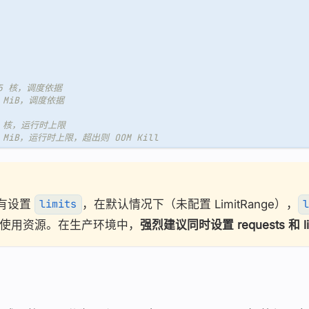
25 核，调度依据
6 MiB，调度依据
5 核，运行时上限
2 MiB，运行时上限，超出则 OOM Kill
有设置
，在默认情况下（未配置 LimitRange），
limits
l
使用资源。在生产环境中，
强烈建议同时设置 requests 和 li