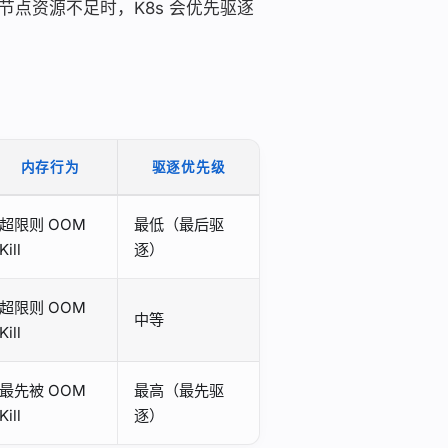
等级。当节点资源不足时，K8s 会优先驱逐
内存行为
驱逐优先级
超限则 OOM
最低（最后驱
Kill
逐）
超限则 OOM
中等
Kill
最先被 OOM
最高（最先驱
Kill
逐）