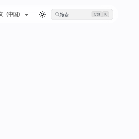
文（中国）
Ctrl
K
搜索
Rainy
落无声，代码成诗 —— 致力于技术与艺术
的极致平衡
21
MIN READ
•
...
VIEWS