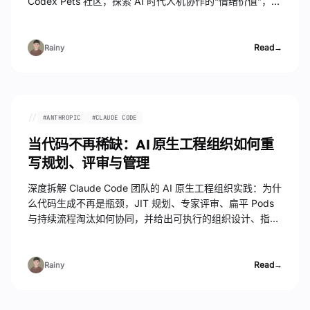
Codex Pets 社区，探索 AI 时代人机协作的“情绪价值”，并
强烈推荐最新上线、可以骑着金斗云到处飞的龙珠“悟空
（Nimbus）”桌宠！
Read
→
Rainy
//
#
ANTHROPIC
#
CLAUDE CODE
当代码不再稀缺：AI 原生工程组织如何重
写规划、评审与管理
深度拆解 Claude Code 团队的 AI 原生工程组织实践：为什
么代码生成不再是瓶颈，JIT 规划、专家评审、扁平 Pods
与持续流程淘汰如何协同，并给出可执行的组织设计、指标
体系和 90 天迁移路线。
Read
→
Rainy